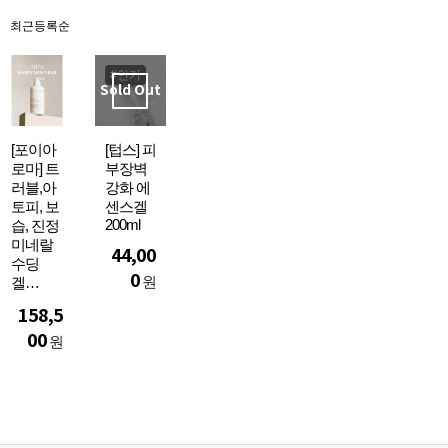
최근등록순
#인기
Sold Out
[포이아
[텁스] 피
로마] 트
부장벽
러블,아
강화 에
토피, 보
센스겔
200ml
습, 진정
미네랄
44,00
수딩
0
원
겔…
158,5
00
원