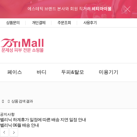
에스테틱 브랜드 본사와 회원 직거래
비티아이몰
상품문의
개인결제
주문조회
사용후기
페이스
바디
두피&탈모
미용기기
소모품&용품
커뮤니티
홈케어 Q&A
상품 검색 결과
공지사항
벨리닉 하계휴가 일정에 따른 배송 지연 일정 안내
벨리닉 06월 배송 안내
상품 검색 결과