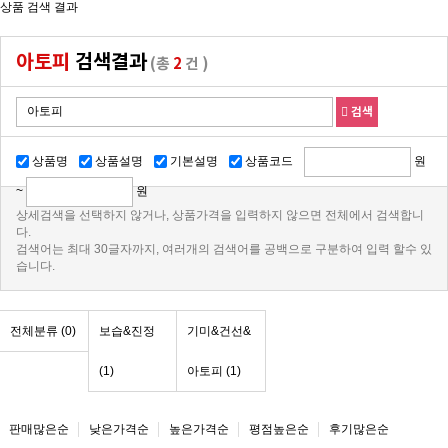
아토피
검색결과
(총
2
건 )
검색
원
상품명
상품설명
기본설명
상품코드
~
원
상세검색을 선택하지 않거나, 상품가격을 입력하지 않으면 전체에서 검색합니
다.
검색어는 최대 30글자까지, 여러개의 검색어를 공백으로 구분하여 입력 할수 있
습니다.
전체분류
(0)
보습&진정
기미&건선&
(1)
아토피 (1)
판매많은순
낮은가격순
높은가격순
평점높은순
후기많은순