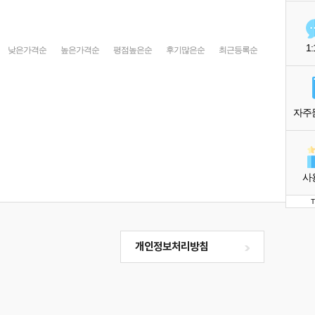
낮은가격순
높은가격순
평점높은순
후기많은순
최근등록순
1
자주
사
개인정보처리방침