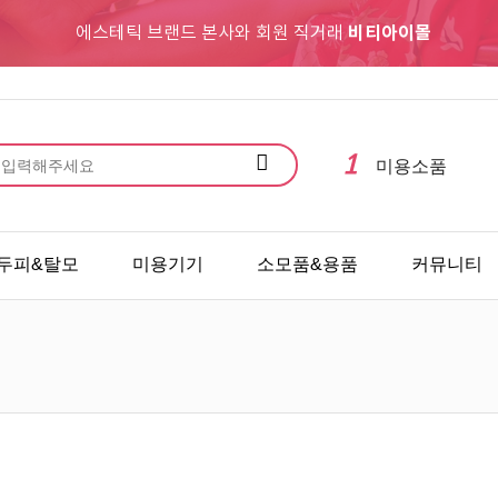
에스테틱 브랜드 본사와 회원 직거래
비티아이몰
10
아토피
1
미용소품
2
스킨케어
3
메이크업
4
바디&헤어
두피&탈모
미용기기
소모품&용품
커뮤니티
5
수제비누
6
마사지
7
바디
8
여드름케어
9
보습
10
아토피
1
미용소품