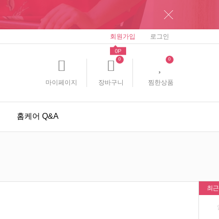
회원가입
로그인
0P
0
0
마이페이지
장바구니
찜한상품
홈케어 Q&A
미용인 인기상품
이벤트
공지사항
최근