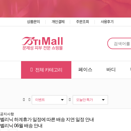
상품문의
개인결제
주문조회
사용후기
Prev
Next
페이스
바디
전체 카테고리
페이스
바디
두피&탈모
미용기기
소모품&용품
미용인 인기
이벤트
라이브방송/번개장터
오늘만 특가
주간이벤트
월간이벤트
공지사항
벨리닉 하계휴가 일정에 따른 배송 지연 일정 안내
벨리닉 06월 배송 안내