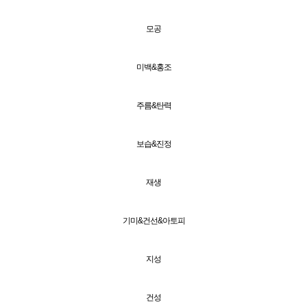
모공
미백&홍조
주름&탄력
보습&진정
재생
기미&건선&아토피
지성
건성