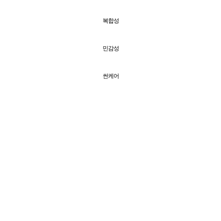
복합성
민감성
썬케어
기타
바디
+
전체보기
탄력
보습