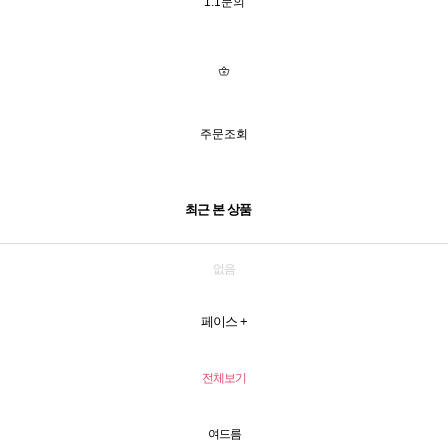
1:1문의
주문조회
최근 본 상품
없음
페이스
+
전체보기
여드름