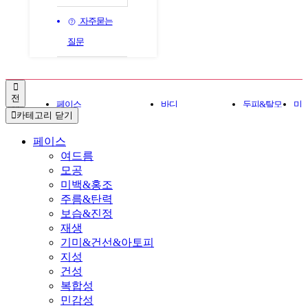
자주묻는
질문
전
페이스
바디
두피&탈모
미
체
카테고리 닫기
카
여드름
탄력
두피
테
페이스
고
여드름
모공
보습
탈모
리
모공
미백&홍조
미백&홍조
비만
기타
주름&탄력
보습&진정
주름&탄력
건선&아토피
재생
기미&건선&아토피
보습&진정
기타
지성
재생
건성
복합성
기미&건선&아토피
민감성