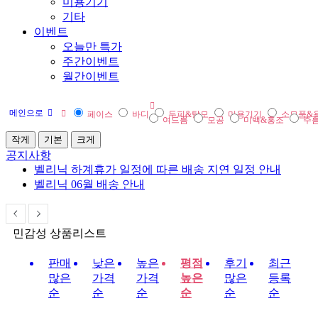
미용기기
기타
이벤트
오늘만 특가
주간이벤트
월간이벤트
메인으로
페이스
바디
두피&탈모
미용기기
소모품&
여드름
모공
미백&홍조
주
작게
기본
크게
공지사항
벨리닉 06월 배송 안내
벨리닉 하계휴가 일정에 따른 배송 지연 일정 안내
민감성 상품리스트
판매
낮은
높은
평점
후기
최근
많은
가격
가격
높은
많은
등록
순
순
순
순
순
순