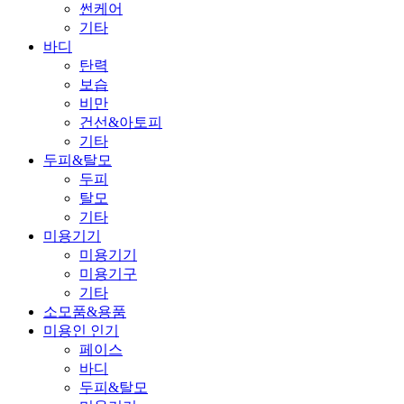
썬케어
지성
기타
바디
건성
탄력
보습
복합성
비만
건선&아토피
민감성
기타
두피&탈모
썬케어
두피
탈모
기타
기타
미용기기
미용기기
미용기구
기타
소모품&용품
미용인 인기
페이스
바디
두피&탈모