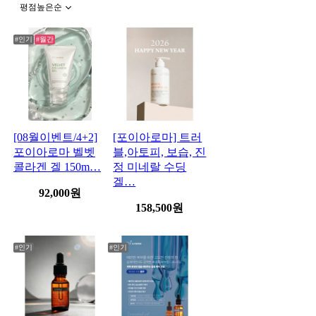
평점높은순
#인기
#월간
[08월이벤트/4+2]
[포이아로마] 트러
포이아로마 벨벳
블,아토피, 보습, 진
콜라겐 겔 150m…
정 미네랄 수딩
겔…
92,000
원
158,500
원
#인기
#인기