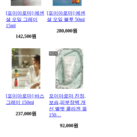
[포이아로마] 에센
[포이아로마] 에센
셜 오일 그레이
셜 오일 블루 50ml
15ml
280,000
원
142,500
원
#인기
[포이아로마] 바스
포이아로마 진정,
그레이 150ml
보습,피부장벽 개
선 벨벳 콜라겐 겔
237,000
원
150…
92,000
원