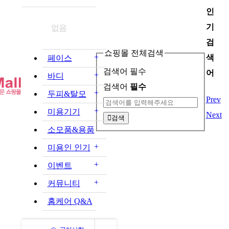
인
기
없음
검
쇼핑몰 전체검색
+
색
페이스
검색어 필수
어
+
바디
검색어
필수
+
두피&탈모
Prev
+
미용기기
Next
검색
소모품&용품
+
미용인 인기
+
이벤트
+
커뮤니티
홈케어 Q&A