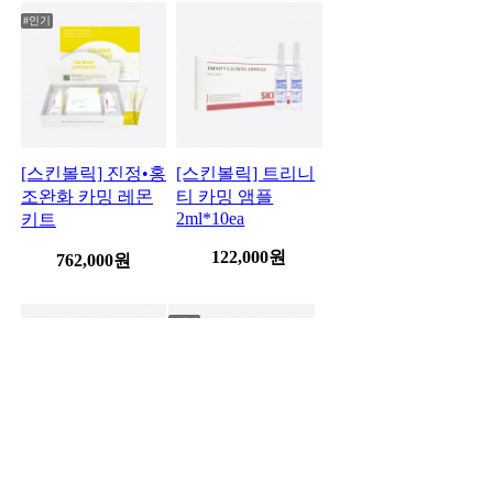
#인기
[스킨볼릭] 진정•홍
[스킨볼릭] 트리니
조완화 카밍 레몬
티 카밍 앰플
2ml*10ea
키트
122,000
원
762,000
원
#인기