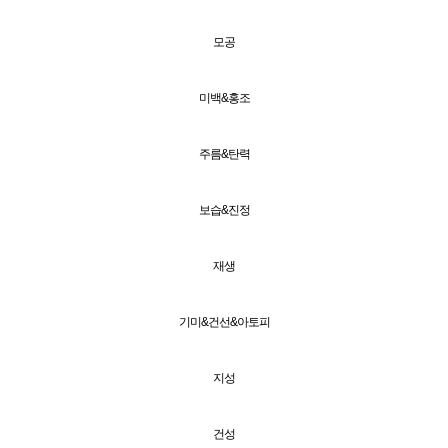
모공
미백&홍조
주름&탄력
보습&진정
재생
기미&건선&아토피
지성
건성