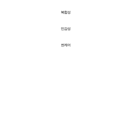
복합성
민감성
썬케어
기타
바디
+
전체보기
탄력
보습