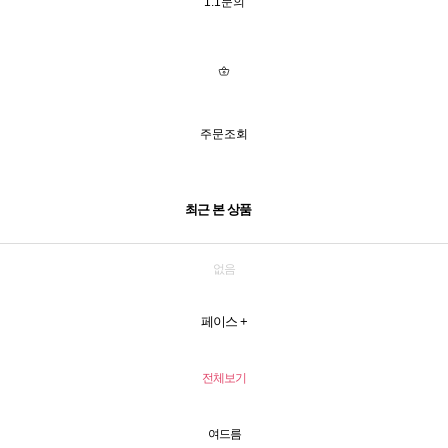
1:1문의
주문조회
최근 본 상품
없음
페이스
+
전체보기
여드름