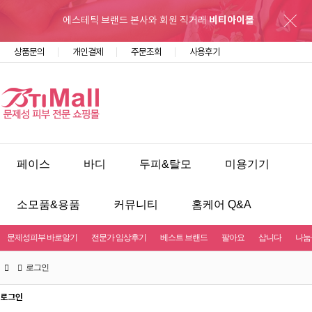
에스테틱 브랜드 본사와 회원 직거래
비티아이몰
상품문의
개인결제
주문조회
사용후기
페이스
바디
두피&탈모
미용기기
소모품&용품
커뮤니티
홈케어 Q&A
문제성피부 바로알기
전문가 임상후기
베스트 브랜드
팔아요
삽니다
나눔
로그인
로그인